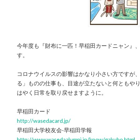
今年度も『財布に一匹！早稲田カードニャン』
す。
コロナウイルスの影響はかなり小さい方ですが
る」ものの仕事も、目途が立たないと何ともや
はやく日常を取り戻せますように。
早稲田カード
http://wasedacard.jp/
早稲田大学校友会-早稲田学報
http://www.wasedaalumni.jp/know/gakuho.html