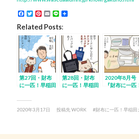
Facebook
Twitter
Pinterest
Email
Line
共
有
Related Posts:
第27回・財布
第28回・財布
2020年8月号
に一匹！早稲田
に一匹！早稲田
『財布に一匹
カードニャン
カードニャン
早稲田カード
ャン』
2020年3月17日
投稿先
WORK
財布に一匹！早稲田