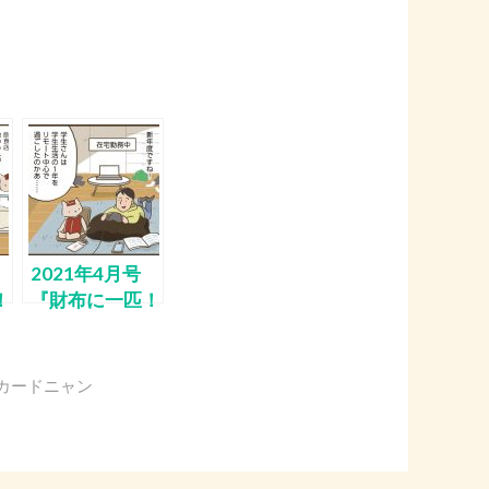
2021年4月号
！
『財布に一匹！
ニ
早稲田カードニ
ャン』
カードニャン